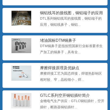
双孔铜鼻子 双孔铜线鼻子尺寸
金蟾电气15355773736，提供：双孔铜鼻
铜铝线耳的接线图，铜铝端子的应用
子，双孔铜线鼻...
DTL系列铜铝线耳的接线图，铜铝端子的
应用，铜铝线鼻子，铜铝...
铜铝接线鼻子_DTL-150mm_国标铜
堵油国标DTM铜鼻子
铝线鼻子
铜铝接线鼻子，国标铜铝线鼻子，铜铝接
DTM铜鼻子是指按照国家行业标准要求生
线端子，铜铝线鼻子生产厂...
产加工的铜鼻子，具有全...
摩擦焊接原理及优缺点
DT铜鼻子
摩擦焊接工艺为固态焊接，焊缝热影响区
DT铜鼻子...
相对较、窄，晶粒细小，焊...
GTLC系列空开铜铝插针简介
GTLC-70平方空开铜铝鼻子断路器
金蟾电气生产供应：GTLC铜铝插针，空开
C45插针
金蟾牌GTLC-70平方空开铜铝鼻子断路器
插针，断路器铜铝插针...