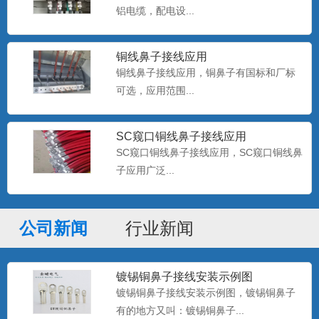
铝电缆，配电设...
双孔铜鼻子定做
铜线鼻子接线应用
金蟾电气支持非标铜鼻子定做，无孔铜鼻
铜线鼻子接线应用，铜鼻子有国标和厂标
子定做，光板铜鼻子定做，...
可选，应用范围...
SC窥口铜线鼻子接线应用
OT冷压端子 圆形线鼻子
SC窥口铜线鼻子接线应用，SC窥口铜线鼻
金蟾电气15355773736，供应：OT冷压端
子应用广泛...
子，RNB裸...
公司新闻
行业新闻
开口铜鼻子 OT铜鼻子 开口铜线耳
金蟾电气供应：OT开口铜鼻子，开口线鼻
子，开口铜端子，开口接...
镀锡铜鼻子接线安装示例图
镀锡铜鼻子接线安装示例图，镀锡铜鼻子
有的地方又叫：镀锡铜鼻子...