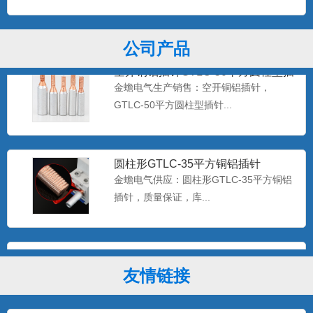
C45插针...
公司产品
空开铜铝插针GTLC-50平方圆柱型插
针端子
金蟾电气生产销售：空开铜铝插针，
GTLC-50平方圆柱型插针...
圆柱形GTLC-35平方铜铝插针
金蟾电气供应：圆柱形GTLC-35平方铜铝
插针，质量保证，库...
GTLC-25铜铝插针空开用铜铝过渡端
子
金蟾牌GTLC-25铜铝插针空开用铜铝过渡
友情链接
端子，型号齐全...